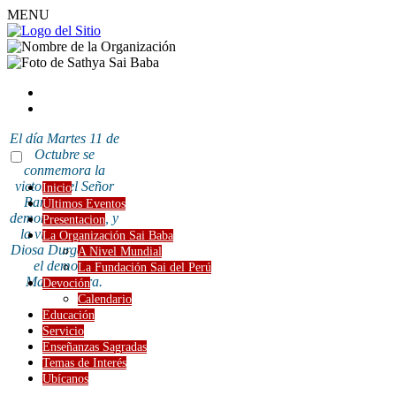
MENU
El día Martes 11 de
Octubre se
conmemora la
victoria del Señor
Inicio
Rama sobre el
Últimos Eventos
demonio Ravana, y
Presentacion
la victoria de la
La Organización Sai Baba
Diosa Durga sobre
A Nivel Mundial
el demonio
La Fundación Sai del Perú
Mahishasura.
Devoción
Calendario
Educación
Servicio
Enseñanzas Sagradas
Temas de Interés
Ubícanos